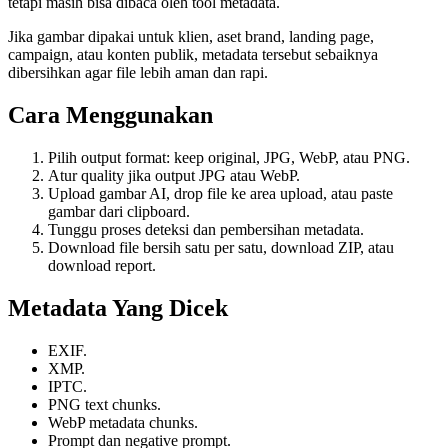
tetapi masih bisa dibaca oleh tool metadata.
Jika gambar dipakai untuk klien, aset brand, landing page,
campaign, atau konten publik, metadata tersebut sebaiknya
dibersihkan agar file lebih aman dan rapi.
Cara Menggunakan
Pilih output format: keep original, JPG, WebP, atau PNG.
Atur quality jika output JPG atau WebP.
Upload gambar AI, drop file ke area upload, atau paste
gambar dari clipboard.
Tunggu proses deteksi dan pembersihan metadata.
Download file bersih satu per satu, download ZIP, atau
download report.
Metadata Yang Dicek
EXIF.
XMP.
IPTC.
PNG text chunks.
WebP metadata chunks.
Prompt dan negative prompt.