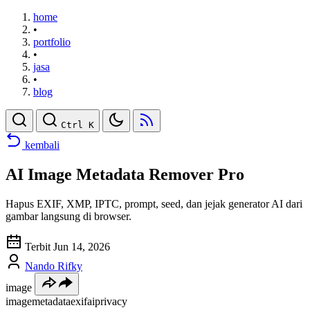
home
•
portfolio
•
jasa
•
blog
Ctrl K
kembali
AI Image Metadata Remover Pro
Hapus EXIF, XMP, IPTC, prompt, seed, dan jejak generator AI dari
gambar langsung di browser.
Terbit Jun 14, 2026
Nando Rifky
image
image
metadata
exif
ai
privacy