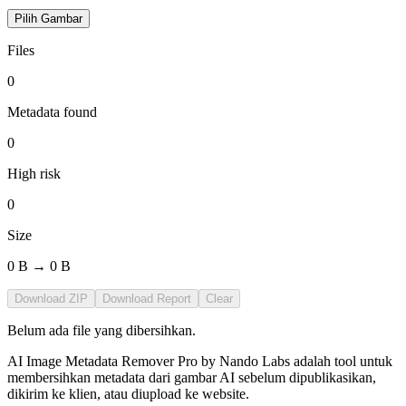
Pilih Gambar
Files
0
Metadata found
0
High risk
0
Size
0 B
→
0 B
Download ZIP
Download Report
Clear
Belum ada file yang dibersihkan.
AI Image Metadata Remover Pro by Nando Labs adalah tool untuk
membersihkan metadata dari gambar AI sebelum dipublikasikan,
dikirim ke klien, atau diupload ke website.