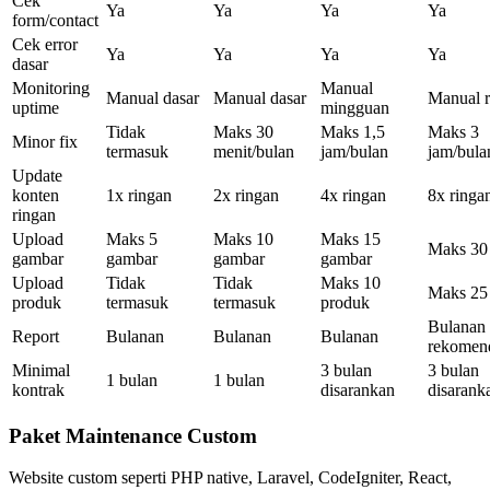
Cek
Ya
Ya
Ya
Ya
form/contact
Cek error
Ya
Ya
Ya
Ya
dasar
Monitoring
Manual
Manual dasar
Manual dasar
Manual r
uptime
mingguan
Tidak
Maks 30
Maks 1,5
Maks 3
Minor fix
termasuk
menit/bulan
jam/bulan
jam/bula
Update
konten
1x ringan
2x ringan
4x ringan
8x ringa
ringan
Upload
Maks 5
Maks 10
Maks 15
Maks 30
gambar
gambar
gambar
gambar
Upload
Tidak
Tidak
Maks 10
Maks 25
produk
termasuk
termasuk
produk
Bulanan
Report
Bulanan
Bulanan
Bulanan
rekomen
Minimal
3 bulan
3 bulan
1 bulan
1 bulan
kontrak
disarankan
disarank
Paket Maintenance Custom
Website custom seperti PHP native, Laravel, CodeIgniter, React,