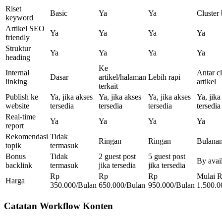
Riset
Basic
Ya
Ya
Cluster 
keyword
Artikel SEO
Ya
Ya
Ya
Ya
friendly
Struktur
Ya
Ya
Ya
Ya
heading
Ke
Internal
Antar cl
Dasar
artikel/halaman
Lebih rapi
linking
artikel
terkait
Publish ke
Ya, jika akses
Ya, jika akses
Ya, jika akses
Ya, jika
website
tersedia
tersedia
tersedia
tersedia
Real-time
Ya
Ya
Ya
Ya
report
Rekomendasi
Tidak
Ringan
Ringan
Bulana
topik
termasuk
Bonus
Tidak
2 guest post
5 guest post
By avail
backlink
termasuk
jika tersedia
jika tersedia
Rp
Rp
Rp
Mulai 
Harga
350.000/Bulan
650.000/Bulan
950.000/Bulan
1.500.0
Catatan Workflow Konten