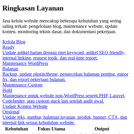
Ringkasan Layanan
Jasa kelola website mencakup beberapa kebutuhan yang sering
saling terkait: pengelolaan blog, maintenance website, update
konten, monitoring teknis dasar, dan dokumentasi pekerjaan.
Kelola Blog
Ready
Update artikel harian dengan riset keyword, artikel SEO friendly,
internal linking, request topik, dan real-time report.
Maintenance WordPress
Bulanan
Backup, update plugin/theme, pengecekan halaman penting, minor
fix, dan report pekerjaan bulanan.
Maintenance Custom
Hold
Maintenance untuk website non-WordPress seperti PHP, Laravel,
CodeIgniter, atau custom stack lain setelah audit awal.
Update Konten Website
Opsional
Update teks, gambar, halaman layanan, produk, banner, CTA, dan
internal link sesuai kebutuhan website.
Kebutuhan
Fokus Utama
Output