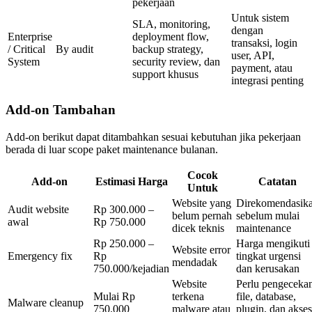
pekerjaan
Untuk sistem
SLA, monitoring,
dengan
Enterprise
deployment flow,
transaksi, login
/ Critical
By audit
backup strategy,
user, API,
System
security review, dan
payment, atau
support khusus
integrasi penting
Add-on Tambahan
Add-on berikut dapat ditambahkan sesuai kebutuhan jika pekerjaan
berada di luar scope paket maintenance bulanan.
Cocok
Add-on
Estimasi Harga
Catatan
Untuk
Website yang
Direkomendasik
Audit website
Rp 300.000 –
belum pernah
sebelum mulai
awal
Rp 750.000
dicek teknis
maintenance
Rp 250.000 –
Harga mengikuti
Website error
Emergency fix
Rp
tingkat urgensi
mendadak
750.000/kejadian
dan kerusakan
Website
Perlu pengeceka
Mulai Rp
terkena
file, database,
Malware cleanup
750.000
malware atau
plugin, dan akses