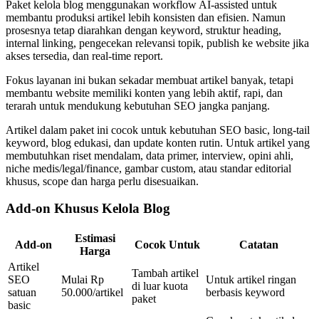
Paket kelola blog menggunakan workflow AI-assisted untuk
membantu produksi artikel lebih konsisten dan efisien. Namun
prosesnya tetap diarahkan dengan keyword, struktur heading,
internal linking, pengecekan relevansi topik, publish ke website jika
akses tersedia, dan real-time report.
Fokus layanan ini bukan sekadar membuat artikel banyak, tetapi
membantu website memiliki konten yang lebih aktif, rapi, dan
terarah untuk mendukung kebutuhan SEO jangka panjang.
Artikel dalam paket ini cocok untuk kebutuhan SEO basic, long-tail
keyword, blog edukasi, dan update konten rutin. Untuk artikel yang
membutuhkan riset mendalam, data primer, interview, opini ahli,
niche medis/legal/finance, gambar custom, atau standar editorial
khusus, scope dan harga perlu disesuaikan.
Add-on Khusus Kelola Blog
Estimasi
Add-on
Cocok Untuk
Catatan
Harga
Artikel
Tambah artikel
SEO
Mulai Rp
Untuk artikel ringan
di luar kuota
satuan
50.000/artikel
berbasis keyword
paket
basic