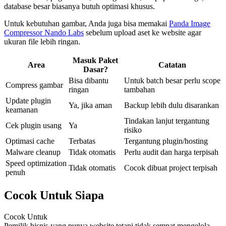
database besar biasanya butuh optimasi khusus.
Untuk kebutuhan gambar, Anda juga bisa memakai
Panda Image
Compressor Nando Labs
sebelum upload aset ke website agar
ukuran file lebih ringan.
Masuk Paket
Area
Catatan
Dasar?
Bisa dibantu
Untuk batch besar perlu scope
Compress gambar
ringan
tambahan
Update plugin
Ya, jika aman
Backup lebih dulu disarankan
keamanan
Tindakan lanjut tergantung
Cek plugin usang
Ya
risiko
Optimasi cache
Terbatas
Tergantung plugin/hosting
Malware cleanup
Tidak otomatis
Perlu audit dan harga terpisah
Speed optimization
Tidak otomatis
Cocok dibuat project terpisah
penuh
Cocok Untuk Siapa
Cocok Untuk
Pemilik bisnis yang punya website tetapi tidak sempat mengelola