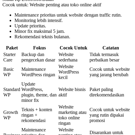
Cocok untuk: Website penting atau toko online aktif
Maintenance prioritas untuk website dengan traffic rutin.
Monitoring lebih intensif.
Update prioritas.
Minor fix maksimal 5 jam.
Rekomendasi teknis bulanan.
Paket
Fokus
Cocok Untuk
Catatan
Starter
Backup dan
Website
Tidak termasuk
Care
pengecekan dasar
sederhana
perbaikan besar
Website
Basic
Maintenance
Cocok untuk website
WordPress
WP
WordPress ringan
yang jarang berubah
kecil
Update
Standard
WordPress,
Website bisnis
Paket paling
WP
plugin, theme, dan
aktif
direkomendasikan
minor fix
Website
Teknis + konten
Cocok untuk website
Growth
marketing atau
ringan +
yang rutin dipakai
WP
toko online
rekomendasi
promosi
ringan
Maintenance
Website
Disarankan untuk