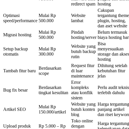
redirect spam
hosting
Cakupan
Optimasi
Mulai Rp
Website
tergantung theme
speed/performance
500.000
lambat
plugin, hosting,
dan aset website
Mulai Rp
Pindah
Belum termasuk
Migrasi hosting
500.000
hosting/server
biaya hosting ba
Bisa
Website yang
Setup backup
Mulai Rp
menyesuaikan
butuh backup
otomatis
300.000
storage dan akse
rutin
hosting
Request fitur
Dihitung setelah
Berdasarkan
Tambah fitur baru
di luar
kebutuhan fitur
scope
maintenance
jelas
Error
Berdasarkan
kompleks
Perlu audit teknis
Bug fix besar
tingkat kesulitan
atau konflik
terlebih dahulu
sistem
Website yang
Harga tergantun
Mulai Rp
Artikel SEO
butuh konten
panjang artikel
150.000/artikel
blog
dan riset keywor
Toko online
Harga tergantun
Upload produk
Rp 5.000 – Rp
dengan
kelengkapan dat