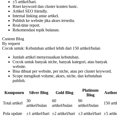
±5 artikel/hari.
Riset keyword dan cluster konten basic.
Artikel SEO friendly.
Internal linking antar artikel.
Publish ke website jika akses tersedia.
Real-time report.
Rekomendasi topik bulanan.
Custom Blog
By request
Cocok untuk: Kebutuhan artikel lebih dari 150 artikel/bulan
Jumlah artikel menyesuaikan kebutuhan.
Cocok untuk banyak niche, banyak kategori, atau banyak
website.
Bisa dibuat per website, per niche, atau per cluster keyword.
Scope mengikuti volume, akses, niche, dan kebutuhan
publish.
Platinum
Komponen
Silver Blog
Gold Blog
Author
Blog
30
60
90
Total artikel
150 arti
artikel/bulan
artikel/bulan
artikel/bulan
Pola update
±1 artikel/hari
±2 artikel/hari
±3 artikel/hari
±5 artik