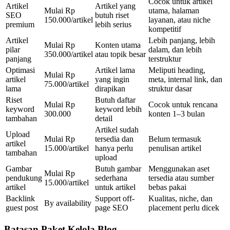
Cocok untuk artikel
Artikel
Artikel yang
Mulai Rp
utama, halaman
SEO
butuh riset
150.000/artikel
layanan, atau niche
premium
lebih serius
kompetitif
Artikel
Lebih panjang, lebih
Mulai Rp
Konten utama
pilar
dalam, dan lebih
350.000/artikel
atau topik besar
panjang
terstruktur
Optimasi
Artikel lama
Meliputi heading,
Mulai Rp
artikel
yang ingin
meta, internal link, dan
75.000/artikel
lama
dirapikan
struktur dasar
Riset
Butuh daftar
Mulai Rp
Cocok untuk rencana
keyword
keyword lebih
300.000
konten 1–3 bulan
tambahan
detail
Artikel sudah
Upload
Mulai Rp
tersedia dan
Belum termasuk
artikel
15.000/artikel
hanya perlu
penulisan artikel
tambahan
upload
Gambar
Butuh gambar
Menggunakan aset
Mulai Rp
pendukung
sederhana
tersedia atau sumber
15.000/artikel
artikel
untuk artikel
bebas pakai
Backlink
Support off-
Kualitas, niche, dan
By availability
guest post
page SEO
placement perlu dicek
Batasan Paket Kelola Blog