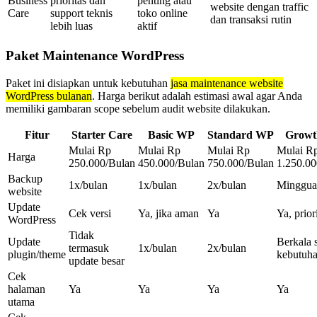
Business
prioritas dan
penting atau
website dengan traffic
Care
support teknis
toko online
dan transaksi rutin
lebih luas
aktif
Paket Maintenance WordPress
Paket ini disiapkan untuk kebutuhan
jasa maintenance website
WordPress bulanan
. Harga berikut adalah estimasi awal agar Anda
memiliki gambaran scope sebelum audit website dilakukan.
Fitur
Starter Care
Basic WP
Standard WP
Grow
Mulai Rp
Mulai Rp
Mulai Rp
Mulai R
Harga
250.000/Bulan
450.000/Bulan
750.000/Bulan
1.250.00
Backup
1x/bulan
1x/bulan
2x/bulan
Minggua
website
Update
Cek versi
Ya, jika aman
Ya
Ya, prior
WordPress
Tidak
Update
Berkala 
termasuk
1x/bulan
2x/bulan
plugin/theme
kebutuh
update besar
Cek
halaman
Ya
Ya
Ya
Ya
utama