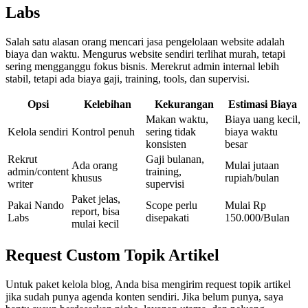
Labs
Salah satu alasan orang mencari jasa pengelolaan website adalah
biaya dan waktu. Mengurus website sendiri terlihat murah, tetapi
sering mengganggu fokus bisnis. Merekrut admin internal lebih
stabil, tetapi ada biaya gaji, training, tools, dan supervisi.
Opsi
Kelebihan
Kekurangan
Estimasi Biaya
Makan waktu,
Biaya uang kecil,
Kelola sendiri
Kontrol penuh
sering tidak
biaya waktu
konsisten
besar
Rekrut
Gaji bulanan,
Ada orang
Mulai jutaan
admin/content
training,
khusus
rupiah/bulan
writer
supervisi
Paket jelas,
Pakai Nando
Scope perlu
Mulai Rp
report, bisa
Labs
disepakati
150.000/Bulan
mulai kecil
Request Custom Topik Artikel
Untuk paket kelola blog, Anda bisa mengirim request topik artikel
jika sudah punya agenda konten sendiri. Jika belum punya, saya