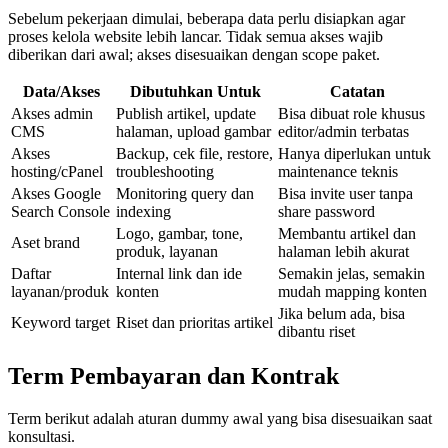
Sebelum pekerjaan dimulai, beberapa data perlu disiapkan agar
proses kelola website lebih lancar. Tidak semua akses wajib
diberikan dari awal; akses disesuaikan dengan scope paket.
Data/Akses
Dibutuhkan Untuk
Catatan
Akses admin
Publish artikel, update
Bisa dibuat role khusus
CMS
halaman, upload gambar
editor/admin terbatas
Akses
Backup, cek file, restore,
Hanya diperlukan untuk
hosting/cPanel
troubleshooting
maintenance teknis
Akses Google
Monitoring query dan
Bisa invite user tanpa
Search Console
indexing
share password
Logo, gambar, tone,
Membantu artikel dan
Aset brand
produk, layanan
halaman lebih akurat
Daftar
Internal link dan ide
Semakin jelas, semakin
layanan/produk
konten
mudah mapping konten
Jika belum ada, bisa
Keyword target
Riset dan prioritas artikel
dibantu riset
Term Pembayaran dan Kontrak
Term berikut adalah aturan dummy awal yang bisa disesuaikan saat
konsultasi.