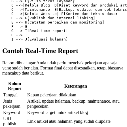
    B --> C{Pilih fokus layanan}

    C -->|Kelola Blog| D[Riset keyword dan produksi art
    C -->|Maintenance| E[Backup, update, dan cek teknis
    C -->|Kelola Website| F[Konten dan teknis dasar]

    D --> G[Publish dan internal linking]

    E --> H[Catatan perbaikan dan monitoring]

    F --> G

    G --> I[Real-time report]

    H --> I

    I --> J[Evaluasi bulanan]
Contoh Real-Time Report
Report dibuat agar Anda tidak perlu menebak pekerjaan apa saja
yang sudah berjalan. Format final dapat disesuaikan, tetapi biasanya
mencakup data berikut.
Kolom
Keterangan
Report
Tanggal
Kapan pekerjaan dilakukan
Jenis
Artikel, update halaman, backup, maintenance, atau
pekerjaan
pengecekan
Keyword
Keyword target untuk artikel blog
URL
Link artikel atau halaman yang sudah diupdate
publish