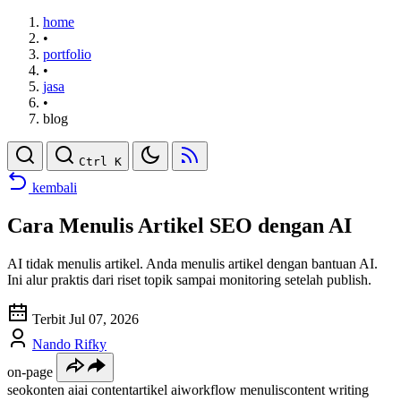
home
•
portfolio
•
jasa
•
blog
Ctrl K
kembali
Cara Menulis Artikel SEO dengan AI
AI tidak menulis artikel. Anda menulis artikel dengan bantuan AI.
Ini alur praktis dari riset topik sampai monitoring setelah publish.
Terbit Jul 07, 2026
Nando Rifky
on-page
seo
konten ai
ai content
artikel ai
workflow menulis
content writing