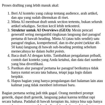
Proses drafting yang lebih masuk akal:
Beri AI konteks yang cukup tentang audience, arah artikel,
dan apa yang sudah ditemukan di riset.
Minta AI membuat draft untuk section tertentu, bukan seluruh
artikel sekaligus. Section kecil lebih terkontrol.
Struktur untuk AI Overviews (GEO):
Mesin pencari
generatif sering mengambil ringkasan langsung dari paragraf
pertama di bawah heading. Minta AI (atau tulis sendiri) satu
paragraf ringkas, komprehensif, dan
to-the-point
(sekitar 40-
50 kata) langsung di bawah sub-heading penting sebelum
memecahnya ke dalam
bullet points
.
Baca draft AI dengan kritis. Tambahkan pengalaman pribadi,
contoh dari konteks yang Anda ketahui, dan data dari sumber
yang bisa diverifikasi.
Pastikan alur paragraf pertama ke paragraf berikutnya tidak
hanya runtut secara tata bahasa, tetapi juga logis dalam
berpikir.
Hapus bagian yang hanya pengulangan dari halaman lain atau
kalimat yang tidak memberi informasi baru.
Bagian pertama sering jadi titik gagal. Orang memberi prompt
generik, dapat draft generik, langsung pakai karena terlihat rapi
secara bahasa. Padahal di bawah kerapian itu, isinya bisa saja hanya