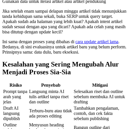
Gunakan data untuk iterasi artikel atau artikel pendukung
Jika setelah enam sampai delapan minggu artikel tidak menunjukkan
tanda kehidupan sama sekali, buka SERP untuk query target.
Apakah sudah ada halaman yang lebih kuat? Apakah intent artikel
sudah sesuai dengan apa yang dicari? Apakah ada celah yang masih
bisa ditutup dengan update kecil?
Ini sama dengan proses yang dibahas di
cara update artikel lama
.
Bedanya, di sini evaluasinya untuk artikel baru yang belum perform.
Prinsipnya sama: data dulu, baru eksekusi.
Kesalahan yang Sering Mengubah Alur
Menjadi Proses Sia-Sia
Risiko
Penyebab
Mitigasi
Prompt tanpa
Langsung minta AI
Selesaikan riset dan outline
arah yang
tulis artikel tanpa riset
sebelum membuka AI untuk
jelas
dan outline
drafting
Draft AI
Tambahkan pengalaman,
Terburu-buru atau tidak
langsung
contoh, dan cek fakta
ada proses editing
dipublish
sebelum publishing
Outline
Menyusun heading
Bangun outline dari