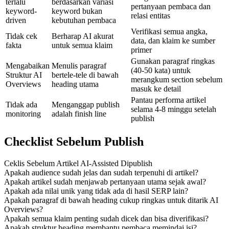
terlalu
berdasarkan variasi
pertanyaan pembaca dan
keyword-
keyword bukan
relasi entitas
driven
kebutuhan pembaca
Verifikasi semua angka,
Tidak cek
Berharap AI akurat
data, dan klaim ke sumber
fakta
untuk semua klaim
primer
Gunakan paragraf ringkas
Mengabaikan
Menulis paragraf
(40-50 kata) untuk
Struktur AI
bertele-tele di bawah
merangkum section sebelum
Overviews
heading utama
masuk ke detail
Pantau performa artikel
Tidak ada
Menganggap publish
selama 4-8 minggu setelah
monitoring
adalah finish line
publish
Checklist Sebelum Publish
Ceklis Sebelum Artikel AI-Assisted Dipublish
Apakah audience sudah jelas dan sudah terpenuhi di artikel?
Apakah artikel sudah menjawab pertanyaan utama sejak awal?
Apakah ada nilai unik yang tidak ada di hasil SERP lain?
Apakah paragraf di bawah heading cukup ringkas untuk ditarik AI
Overviews?
Apakah semua klaim penting sudah dicek dan bisa diverifikasi?
Apakah struktur heading membantu pembaca memindai isi?